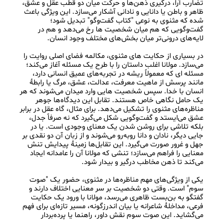
تضارب آرا، درگیری ذهن‌ها و حرکت میان دو قطب عقل و عشق، 
ظاهر و باطن یا دانایی و نادانی آشکار می‌سازد. این ویژگی باعث 
شده که مثنوی به نوعی "کتاب گفت‌وگو" تبدیل شود؛ 
گفت‌وگویی که هم میان شخصیت‌ ها رخ می‌دهد و هم در 
در بسیاری از حکایت‌ های مثنوی، مکالمه فضای اصلی روایت را 
می‌سازد. مولانا اغلب داستان را با طرح یک مسئله آغاز می‌کند؛ 
مسئله‌ ای که معمولاً ریشه در تجربه‌های عمیق انسانی دارد، 
مانند پرسش از ماهیت معرفت، عدالت، عشق، مرگ یا رابطهٔ 
انسان با خدا. سپس شخصیت‌ هایی وارد میدان می‌شوند که هر 
یک حامل نگاهی خاص هستند. تقابل این دیدگاه‌ها جوهر 
مناظره‌های مثنوی را تشکیل می‌دهد. برای مثال، گاه عقل در برابر 
عشق می‌ایستد و گفت‌وگویی شکل می‌گیرد که نه صرفاً جدل، 
بلکه تلاشی برای روشن شدن یک معنای وجودی است. یا در 
جایی دیگر، نادان و دانا روبه‌رو می‌شوند و از زبان آن دو نقدی بر 
جهل و غرور صورت می‌گیرد. این تقابل‌ها زمینهٔ پیدایش تنش 
معنایی را فراهم می‌سازد؛ تنشی که مولانا آن را عامدانه ایجاد 
یکی از ویژگی‌های مهم مناظره‌ها در مثنوی، حضور یک "صوت 
سوم" است. وقتی دو شخصیت بر سر معنایی اختلاف دارند و 
گفتگو به بن‌بست ظاهری می‌رسد، مولانا با ورود یک حکایت 
فرعی، مداخلهٔ شاعرانه یا بیان اندرزگونه، مسیر تازه‌ای برای فهم 
می‌گشاید. این صوت سوم نقش داور، راهنما یا پرده‌بردار 