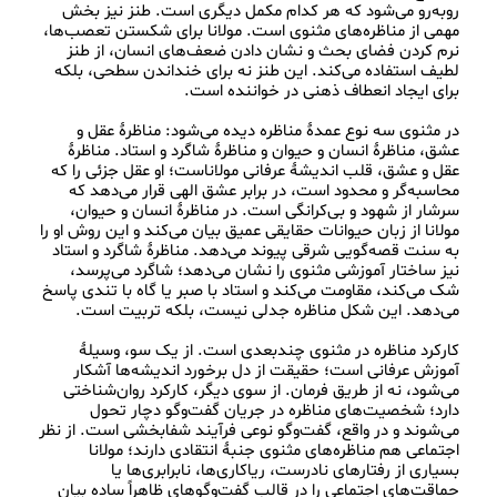
روبه‌رو می‌شود که هر کدام مکمل دیگری است. طنز نیز بخش 
مهمی از مناظره‌های مثنوی است. مولانا برای شکستن تعصب‌ها، 
نرم کردن فضای بحث و نشان دادن ضعف‌های انسان، از طنز 
لطیف استفاده می‌کند. این طنز نه برای خنداندن سطحی، بلکه 
در مثنوی سه نوع عمدهٔ مناظره دیده می‌شود: مناظرهٔ عقل و 
عشق، مناظرهٔ انسان و حیوان و مناظرهٔ شاگرد و استاد. مناظرهٔ 
عقل و عشق، قلب اندیشهٔ عرفانی مولاناست؛ او عقل جزئی را که 
محاسبه‌گر و محدود است، در برابر عشق الهی قرار می‌دهد که 
سرشار از شهود و بی‌کرانگی است. در مناظرهٔ انسان و حیوان، 
مولانا از زبان حیوانات حقایقی عمیق بیان می‌کند و این روش او را 
به سنت قصه‌گویی شرقی پیوند می‌دهد. مناظرهٔ شاگرد و استاد 
نیز ساختار آموزشی مثنوی را نشان می‌دهد؛ شاگرد می‌پرسد، 
شک می‌کند، مقاومت می‌کند و استاد با صبر یا گاه با تندی پاسخ 
کارکرد مناظره در مثنوی چندبعدی است. از یک سو، وسیلهٔ 
آموزش عرفانی است؛ حقیقت از دل برخورد اندیشه‌ها آشکار 
می‌شود، نه از طریق فرمان. از سوی دیگر، کارکرد روان‌شناختی 
دارد؛ شخصیت‌های مناظره در جریان گفت‌وگو دچار تحول 
می‌شوند و در واقع، گفت‌وگو نوعی فرآیند شفابخشی است. از نظر 
اجتماعی هم مناظره‌های مثنوی جنبهٔ انتقادی دارند؛ مولانا 
بسیاری از رفتارهای نادرست، ریاکاری‌ها، نابرابری‌ها یا 
حماقت‌های اجتماعی را در قالب گفت‌وگوهای ظاهراً ساده بیان 