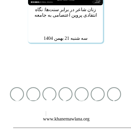
زنان شاعر در برابر سنت‌ها: نگاه
انتقادی پروین اعتصامی به جامعه
سه شنبه 21 بهمن 1404
شماره واتساپ :
0093793414131
نشانی کوتاه :
www.khanemawlana.org