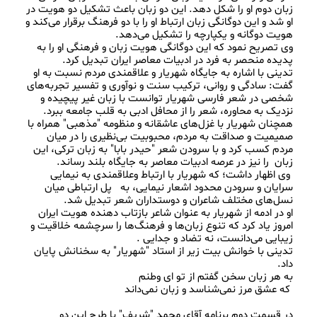
زبان دوم او را شکل دهد. این دو زبان باعث تشکیل دو هویت در 
او شد و این دوگانگی زبان ارتباط او را با دو فرهنگ برقرار می‌کند و 
وی تصریح نمود که این دوگانگی هویت زبان و فرهنگی او را به 
تدینی با اشاره به جایگاه شهریار و علاقمندی مردم نسبت به او 
گفت: سادگی و روانی، ترکیب سنت و نوآوری و تفسیر تجربه‌های 
شخصی در شعر فارسی شهریار توانست با زبان غیر پیچیده و 
همچنان شهریار با غزل‌های عاشقانه و منظومه "مذهبی" همراه با 
صمیمیت و صداقت به مردم، محبوبیت بی‌نظیری را در میان 
مردم کسب کرد و با سرودن شعر "حیدر بابا" به زبان ترکی، این 
 وی اظهار داشت؛ که شهریار با ارتباط وعلاقمندی به نیمایی 
سرایان و سرودن محدود اشعار نیمایی، به   پل ارتباطی میان 
او در ادمه از شهریار به عنوان شاعر بازتاب دهنده هویت ایران 
امروز یاد کرد که تنوع زبان‌ها و فرهنگ‌ها را سرچشمه خلاقیت و 
تدینی با خوانش بیت زیر از استاد "شهریار" به سخنانش پایان 
در قسمت دوم برنامه آقای محمد "شریف" با طرح این دو 