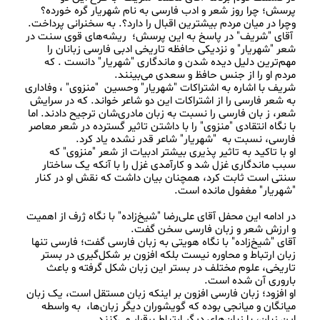
پرسش؛ چرا روز شعر و ادب فارسی به نام شهریار گره خورده؟  
 آقای "شریف" در پاسخ به این پرسش؛  ریشه‌های قوی سنت در 
شعر "شهریار" و نزدیکی حافظه تاریخی ادبی فارسی زبانان را 
مهم‌ترین دلیل دیده شدن و ماندگاری "شهریار" دانست . که 
شریف با اشاره به اشتراکات "شهریار" وحسین  "منزوی" ، وفاداری 
به شعر فارسی را از اشتراکات این دو شاعر خواند. که در سرایش 
شعر، ز بان فارسی را نسبت به زبان مادری‌شان ترجیح دادند. اما 
با نگاه انتقادی "منزوی" را با داشتن تاثیر گسترده در شعر معاصر 
او با تاکید به تاثیر پذیری بیشتر ادبیات از شعر "منزوی" که 
سبب ماندگاری غزل شد و کارآمدی غزل را با آنکه یک ساختار 
سنتی است ثابت کرد، همچنان بیان داشت که نقش او در کنار 
در ادامه این محفل آقای علی‌رضا "شیخ‌زاده" با نگاه ژرف از اهمیت 
آقای "شیخ‌زاده" با نگاه هویتی به زبان فارسی گفت؛ فارسی تنها 
زبان ارتباط و محاوره نیست بلکه افزون بر شکل‌گیری در بستر 
تاریخی، علوم مختلف در بستر این زبان شکل گرفته و باعث 
او افزود؛ زبان فارسی افزون بر اینکه زبان مستقل است، یک زبان 
میانگان و میانجی بوده که گویشوران دیگر زبان‌ها،  به واسطه 