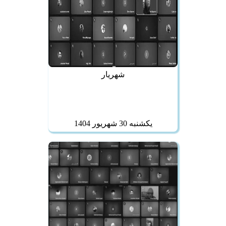
شهريار
يكشنبه 30 شهريور 1404