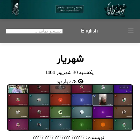
English
شهريار
يكشنبه 30 شهريور 1404
278 بازدید
نویسنده :
?????? ??????? ???? ?????