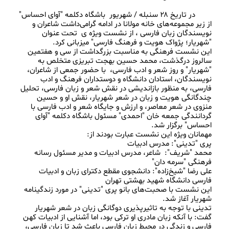
        در تاریخ ۲۸ سنبله / شهریور  باشگاه دکلمه "آوای احساس" 
از زیر مجموعه‌های خانه مولانا در ادامه گرامی‌داشت شاعران و 
نویسندگان زبان فارسی ، از نشست ویژه ی  تحت عنوان  
این نشست فرهنگی به مناسبت بزرگداشت از سی و هفتمین 
سالروز درگذشت، محمد حسین بهجت تبریزی متخلص به 
"شهریار" و روز شعر و ادب فارسی،  با حضور جمعی از شاعران، 
نویسندگان، استادان دانشگاه و دوستداران فرهنگ و ادب 
فارسی، به منظور بازاندیشی در نقش شعر و زبان فارسی، تحلیل 
چندگانگی هویت و زبان در شعر شهریار، نقش او و حسین 
منزوی در شعر معاصر، و ارزش و جایگاه شعر و ادب فارسی با 
گردانندگی جمعه خان "احمدی" مسئول باشگاه دکلمه "آوای 
محمد "شریف":  شاعر، مدرس ادبیات و مدیر مسئول رسانه 
علی رضا "شیخ‌زاده": دانشجوی مقطع دکترای زبان و ادبیات 
این نشست با صحبت‌های بانو پری "تدینی" در مورد زندگینامه 
تدینی با توجه به تاثیرپذیری دوگانگی زبان در شعر شهریار 
گفت: با آنکه زبان مادری او ترکی بود، اما آشنایی از ادبیات کهن 
فارسی و زندگی در محیط زبان فارسی باعث شد تا زبان فارسی، 