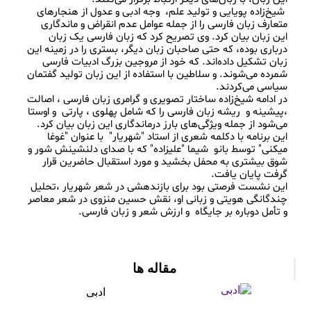
 شیخ‌زاده پویایی و تولید علم،  وجه ادبی و عدول از هنجارهای 
متعارف زبان فارسی را از جمله عوامل عدم انقراض و ماندگاری 
این زبان بیان کرد. وی تصریح کرد که زبان فارسی یک زبان 
درباری بوده، که حتی صاحبان زبان دیگر، بستری را در زمینه این 
زبان تشکیل داده‌اند. که خود از مروجین بزرگ ادبیات فارسی 
شمرده می‌شوند. و سلاطین با استفاده از این زبان تولید گفتمان 
در ادامه شیخ‌زاده ساختار تصویری و گرامری زبان فارسی ، اصالت 
،پیشینه و  ریشه زبان فارسی را که شامل پهلوی ، پارتی  و اوستا 
این برنامه با دکلمه شعری از استاد "شهریار"  با عنوان "غوغا 
میکنی" توسط بانو  شیما "علیزاده" که با صدای دلنشینش شور و 
شوق بیشتری به محفل بخشید و مورد استقبال حاضرین قرار 
این نشست فرصتی بود برای بازندهشی در شعر شهریار ،تحلیل 
چندگانگی هویتی و زبانی او، نقش حسین منزوی در شعر معاصر 
مقاله ها
ادبی