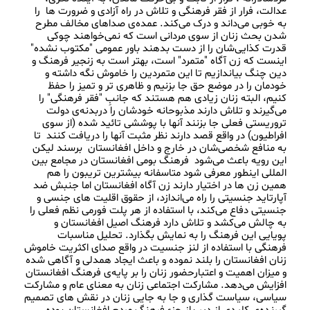
عدالت، فرار از فقر فرهنگی و تلاش در راه آزادی و ضرورت ها  را 
به خوبی می‌داند و درک می‌کند. عمده‌ی صداهای مخالف مطرح 
شدن بحث زنان از سوی مردانی است که نمی‌خواهند چوکی 
قدرت کذایی‌شان را از دست بدهند باور عمومی "مکتوب نشده" 
اینست که زن آگاه "متمرد" است، بهتر است به زنجیر فرهنگ و 
دین چنگ بیاندازیم تا این متمردین را خاموش نگه داشته و 
خودمان را در موضع حق جا بزنیم و ظاهری تر و تمیز را حفظ 
کنیم، البته زنان زیادی هم هستند که جانبِ "فقر فرهنگی" را 
می‌گیرند و تلاش دارند مذبوحانه خودشان را دربدنه‌ی دولت 
تروریستی فعلی جا بزنند آنها با پوششی تائید شده (از سوی 
افراطیون) در واقع قصد دارند نظر مثبت آنها را دریافت کنند  تا 
به منافع شخصی‌شان در خارج و داخل افغانستان  برسند لیکن 
این رویه باعث می‌شود  فرهنگ بومی افغانستان در مجامع بین 
المللی اینطور معرفی شود متاسفانه بیشترین تریبون را هم 
همین زن ها در اختیار دارند زن آگاه افغانستان اما جنبش ضد 
آپارتاید جنسیتی را راه می‌اندازد، از حقوق اقلیت های جنسی و 
جنسیتی دفاع می‌کند، با استفاده از هر پلت فورمی نظم فعلی را 
به چالش می‌کشد و تلاش دارد فرهنگ اصیل افغانستان و 
پویایی این فرهنگ را به نمایش بگذارد. تحلیل مناسبات 
فرهنگی با استفاده از لنز جنسیت در واقع صدای اکثریت خاموش 
زنان افغانستان را بلند نموده و باعث ایجاد همدلی و آگاهی شده 
و میزان اهمیت و اعتبارحضور زنان را بر پایه‌ی فرهنگ افغانستان 
افزایش می‌دهد. مشارکت اجتماعی زنان به معنای عام و مشارکت 
سیاسی، سیاست گذاری و جا به جایی زنان در نقش های تصمیم 