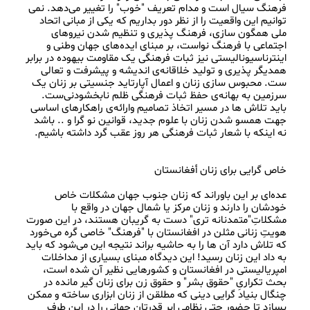
فرهنگ سیال است و مدام تعریف "خوب" را تغییر می‌دهد. نمی 
توانیم این واقعیت را از نظر دور بداریم که یکی از مبانی اتحاد 
ملی همگون سازی، فرهنگ پذیری و تنظیم شدن نیروهای 
اجتماعی با فرهنگ نواست، بر مبنای ایده‌های جهان وطنی و 
اینترناسیونالیستی نیز ثبات فرهنگی یک مقاومت بیهوده در برابر 
همدیگر پذیری و تولید خلاقانه‌ی اندیشه و پیشرفت و تعالی 
ست. محبوس سازی زنان و اعمال آپارتاید جنسیتی بر زنان یک 
سرزمین به بهانه‌ی حفظ ثبات فرهنگی ظلم نابخشودنی‌ست. 
باید تلاش ها در مسیر اتخاذ تصامیم وارائه‌ی راهکارهای اساسی 
جهت همسو شدن زنان با علوم جدید، قوانین نو گرا و .. باشد 
عده‌ای بر این باور‌اند که زنان جنوب جهان مشکلات خاص 
خودشان را دارند و زنان مرکز یا شمال جهان در واقع با 
مشکلاتِ"متمدنانه تری" دست به گریبان هستند، در این صورت 
هویتِ زنانی مثلن در افغانستان با "فرهنگ" خاصی گره می‌خورد 
که تلاش دارد آن ها را به حاشیه براند نتیجه این می‌شود که باید 
به داد این زنان رسید! این دیدگاه مبنای بسیاری از مداخلات 
امپریالیستی در افغانستان و کشورهایی نظیر آن شده است، 
بحث تکراریِ "حقوق بشر" و حقوق زن برای زنان گیر مانده در 
چنگال بنیاد گرایی دینی که مطلقن از زنان ابزاری ساخته و ممکن 
بسازد تا حضور حتی نظامی ابر قدرتان جهانی را در این طرف 