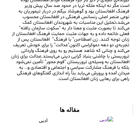
گیرنده‌ی کلیدی از دیر باز جزء فرهنگ مردم افغانستان بوده 
است مگر نه اینکه ملکه ثریا در حدود صد سال پیش وزیر 
فرهنگ افغانستان بود و گوهرشاد بیگم در دربار تیموریان به 
نوعی عنصر اصلی رنسانس فرهنگی در افغانستان محسوب 
می‌شد،تحلیل این مناسبات به شهروندان افغانستان کمک 
می‌کند تا بصورت مثبت و معنا دار به "سکوت سازمان یافته" 
فعلی خاتمه داده و به جهات مثبت حمایت فرهنگ افغانستان از 
زنان توجه کنند. زن اصطلاحن" با فرهنگ"  افغانستان پس از 
تجربه‌ی دو دهه دموکراسی اکنون"عدالت" را برای خودش تعریف 
می‌کند و چنانی که شاهد هستیم رو به روی فرهنگ وارداتی 
تروریستی با چاشنی بنیاد گرایی دینی می‌ایستد.عدالت برای زنان 
افغانستان به وسیله‌ی تروریستان "قوم محور" تأمین نمی‌شود 
بلکه با فرهنگ مشارکت سیاسی و اجتماعی و اقتصادی و.. به 
میدان آمده و پرورش می‌یابد بنأ راه اندازی گفتگوهای فرهنگی 
مقاله ها
ادبی