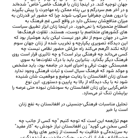
جهان توجیه کند. در اینجا زنان با فرهنگ خاصی"خاص" شده‌اند 
و در آخر هم سردرگم و بی پناه ممکن راه مهاجرت را پیش بگیرند 
یا درون همان جغرافیا سرکوب شوند چرا که حضور ابر قدرتان به 
میزان منافع‌شان بستگی دارد در واقع کسی غمِ فرهنگ به 
اصطلاح متحجرانه را نمی‌خورد. در اینجا زنان ابزار تطبیق سیاست 
های کشورهای متخاصم یا دوست، هستند. تقاوت فرهنگ‌ها 
حتی در جهان سوم از نظر دور نیست لیکن باید هوشیار بود که 
این دیدگاه تصویری یکپارچه و تخریب شده از زنان جهان سوم 
ارائه نکند اگرهم می‌کند راه حل‌اش حضور نظامی نیست چه 
کسی می‌داند چه فرهنگی برتر است؟ و چه تاثیری قرار است روی 
فرهنگ دیگر بگذارد. بنابراین باید با درک تفاوت‌ها به سوی 
همبستگی جهت ترقی و احیای امید در جامعه بود، باید مشخص 
و موکد شود که فرهنگ سیال است و ثبات فرهنگی وجود ندارد 
صدای زنان افغانستان با رعایت موضع و موقعیت شان شنیده 
شود نه با یک دیدگاه از بالا به پایین و دستوری. این نوع 
خاص‌گرایی برای زنان افغانستان به سودشان نبوده حتی عرصه را 
تحلیل مناسبات فرهنگی-جنسیتی در افغانستان به نفع زنان 
مهم ترازهمه این است که توجه کنیم "چه کسی از جانب چه 
کسی سخن می گوید" زن افغانستان نیاز خودش به "کار مفید" 
به سرزنده‌گی و خلاقیت به گسست از زنجیر های روابط 
مردسالارانه ، فرار از ثابت و بی‌حرکت ماندن، به آینده نگری، 