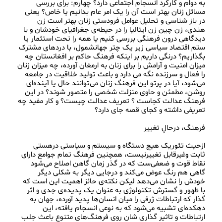
به دوام و کارکرد انسجام اجتماعی دارد؟ چهارم: برای بررسی 
مسائل زنان بهتر است آن را یک امر عام بدانیم یا خاص؟ یعنی 
در باز شناسی و تحلیل عوامل فرودستی زنان بهتر است زن 
هندی، زن چین زن ایتالیا را در حیطه‌ی جغرافیای خودشان و با 
دیدگاهی درون فرهنگی بررسی کنیم یا همه را تحت استثمار یا 
ستم اقتصاد سیاسی زیر یک چتر جهانشمول، با دردهای مشترک 
بگذاریم؟ درنگی داریم بر اینکه فرهنگ حاکم بر افغانستان چه 
میزان امنیت و آرامش را برای زنان به ارمغان آورده، چه میزان زنان 
را فعال و سرزنده نگه می دارد و باعث تولید خلاقیت در جامعه 
می‌شود، آیا در پرتو این فرهنگ زنان می‌توانند حال یا آینده‌ای 
روشن، مطمئن و حاوی منزلت شخصی را متصور شوند؟ در این 
فرهنگ عدالت کجاست ؟ تعریف عدالت چیست؟ و کار مفید چه 
ازحیث تئوریک هیچ دستگاه و سیستم و سیاستی درهستی 
ثابت وغیرقابل تغییرنیست، همچنین فرهنگ تمام جوامع دارای 
نقاط قوت و ضعفی‌ست که در گذر زمان گاهن اصلاح می‌شود 
گاهی هم رنگ عوض می‌کند و درجایی دیگر به شکلی دیگر 
خودش را نشان می‌دهد لیکن نکته‌ی حائز اهمیت این است که 
با ظهور و گسترش تکنولوژی به عنوان یک پدیده‌ی جدی و اثر 
گذار که ارتباطات ژرفی را میان انسان‌ها پدید آورده، جهان به 
دهکده‌ای تشبیه می‌شود که به نوعی انسجام یافته، این 
ارتباطات و تاثیر گذاری شان روی فرهنگ‌های متنوع باعث جلب 