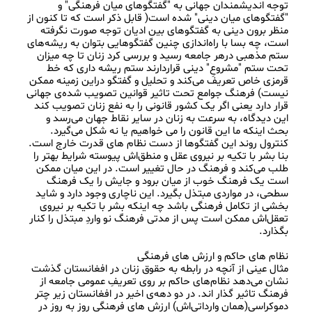
توجه اندیشمندان جهانی به "گفتگوهای میان فرهنگی" و 
"گفتگوهای میان دینی" شده است( قابل ذکر است که تا کنون از 
منظر برون دینی به گفتگوهای بین ادیان توجه صورت نگرفته 
است، چه بسا با راه‌اندازی چنین گفتگوهایی بتوان به ریشه‌های 
ستم مذهبی درهر جامعه رسید و بررسی کرد زنان تا چه میزان 
تحت ستم "مشروعِ" دینی قراردارند ستم ریشه داری که خط 
قرمزی خاص تعریف می‌کند و تحلیل و گفتگو دراین زمینه ممکن 
نیست) فرهنگ جوامع تحت تاثیر قوانین تصویب شده‌ی جهانی 
قرار دارد یعنی اگر یک کشور قانونی را به نفع زنان تصویب کند 
این دیدگاه، به سرعت به زنان در سایر نقاط جهان می‌رسد و 
بحث اینکه ما این قانون را می خواهیم یا نه شکل می‌گیرد. 
کنترول روند این گفتگو‌ها از دست نظام های قدرت خارج است. 
بنا بشر با تکیه بر نیروی عقل و منطق‌اش پیوسته شرایط بهتر را 
طلب می‌کند و فرهنگ در حال تغییر است. در این میان ممکن 
است یک فرهنگ خوب از میان برود و جایش را یک فرهنگ 
سطحی، در مواردی مبتذل بگیرد. این ناچاری وجود دارد و شاید 
بخشی از تکامل فرهنگی باشد چه اینکه بشر با تکیه بر نیروی 
تعقل‌اش ممکن است پس از مدتی فرهنگ نو واردِ مبتذل را کنار 
مثال عینی از آنچه در رابطه به حقوق زنان در افغانستان گذشت 
نشان می‌دهد نظام‌های حاکم بر روی تعریفِ عمومی جامعه از 
فرهنگ تاثیر گذار اند. در دو دهه‌ی اخیر در افغانستان زیر چتر 
دموکراسی(همان وارداتی‌اش) ارزش های فرهنگی روز به روز در 