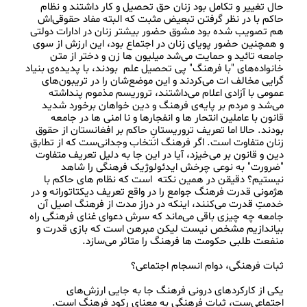
حال تغییر و تکامل بود زنان حق تحصیل و کار داشتند و نظام 
حاکم با در نظر گرفتن تبعیض مثبت که البته مفاد حقوقی‌اش 
هم تصویب شده بود مشوق حضور بیشتر زنان در ادارات دولتی 
و همچنین حضور پویای زنان در اجتماع بود، این ارزش از سوی 
جامعه تائید و حمایت می‌شد میلیون ها زن و دختر از متن 
خانواده‌های "با فرهنگ" پی تحصیل علم  بودند، با پدیده‌‌ی بنیاد 
گرایی مخالف ات می‌کردند و این موضع‌شان را در تریبون‌های 
عمومی با آزادی اعلام می‌داشتند، تروریسم مذموم پنداشته 
می‌شد و مردم بر پایه‌ی فرهنگ و دین خواهان برخورد شدید 
قانون با عاملین انتحار ها و انفجارها و نا امنی ها در جامعه 
بودند. حالا اما تعریف تروریستانِ حاکم بر افغانستان از حقوق 
زنان متفاوت است. اگر فرهنگ انتخاب وجدانی‌ست که از تطابق 
دین و قانون بر می‌خیزد، آیا در این جا به دلیل تعریف متفاوت 
"ضرورت" به نوعی چرخش ایدئولوژیک فرهنگی را شاهد 
نیستیم؟ دقیقن در همین نکته  است که نظام های حاکم با 
هژمونی قدرت فرهنگ جوامع را در واقع تعریف دیکتاتورانه و در 
خدمتِ قدرت می‌کنند، اینکه در دراز مدت از فرهنگ اصیل آن 
جامعه چه چیزی باقی می‌‌ماند که سرش دعوای غنای فرهنگی راه 
بیاندازیم مشخص نیست لیکن مبرهن است که بازی قدرت و 
یکی از کارکرد‌های درونی فرهنگ جا به جایی ارزش‌های 
اجتماعی‌ست، ثبات فرهنگی به معنای رکود فرهنگ است. 