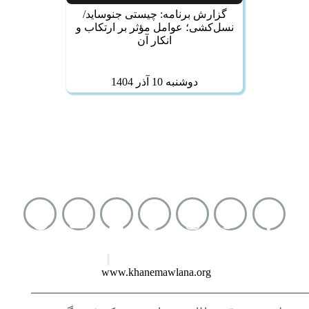
گزارش برنامه: چیستی جنوساید/
نسل‌کشی؛ عوامل مؤثر بر ارتکاب و
انکار آن
دوشنبه 10 آذر 1404
شماره واتساپ :
0093793414131
نشانی کوتاه :
www.khanemawlana.org