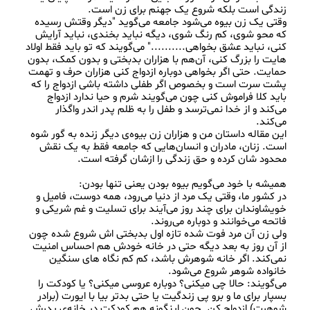
وقتی یک زن بیوه می‌شود جامعه می‌گوید "دیگر وقتش رسیده 
که محو شوی، کم رنگ شوی، دیگه نباید بخندی، نباید آرایش 
کنی، نباید عشق بخواهی.........." می‌گویند که تو باید فقط اولاد 
هایت را بزرگ کنی، آن‌هم با هزاران بدبختی و بدون کمک، بدون 
حمایت. حتی اگر بخواهی دوباره ازدواج کنی هزاران حرف و تهمت 
پشت سرت است و بخصوص اگر طفلی داشته باشی ازدواج را که 
باید کلا فراموش کنی چون می‌گویند شرم و حیا ندارد ازدواج 
می‌کند و از خدا نمی‌ترسد و طفل را به ظلم پدر اندر واگذار 
این مقاله داستان من و هزاران زن بیوه‌ی دیگر زنده به گور شوه 
است. زنان، مادران و انسان‌هایی که جامعه فقط به یک نقش 
در کشور ما، وقتی یک مرد از دنیا می‌رود، همه دوست، فامیل و 
خویشاوندان برای چند روز می‌آیند برای تسلیت و غم شریکی و 
ولی زن آن مرد فوت شده تازه اول بدبختی اش شروع شده چون 
از آن روز به بعد دیگه حتی در خانه خودش هم احساس امنیت 
نمی‌کند. اگر خانه شوهرش باشد، کم کم نگاه های سنگین 
می‌گویند: حالا چی میکنی؟ دوباره عروسی میکنی؟ یا کودکت را 
بسپار برای ما و برو پی زندگیت یا حتی بدتر بیا با ایورت (برادر 
شوهرت) ازدواج کن. چون اینگونه هم کودکت در خانه‌ی پدرش 